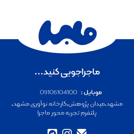
ماجراجویی کنید...
موبایل :
09106104100
مشهد،میدان پژوهش،کارخانه نوآوری مشهد،
پلتفرم تجربه محور ماجرا