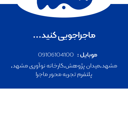
ماجراجویی کنید...
موبایل :
09106104100
مشهد،میدان پژوهش،کارخانه نوآوری مشهد،
پلتفرم تجربه محور ماجرا