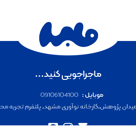
ماجراجویی کنید...
موبایل :
09106104100
دان پژوهش،کارخانه نوآوری مشهد، پلتفرم تجربه محور