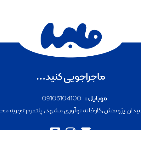
ماجراجویی کنید...
موبایل :
09106104100
دان پژوهش،کارخانه نوآوری مشهد، پلتفرم تجربه محور