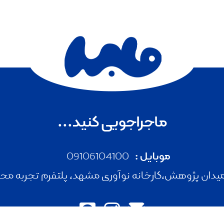
ماجراجویی کنید...
موبایل :
09106104100
دان پژوهش،کارخانه نوآوری مشهد، پلتفرم تجربه محور