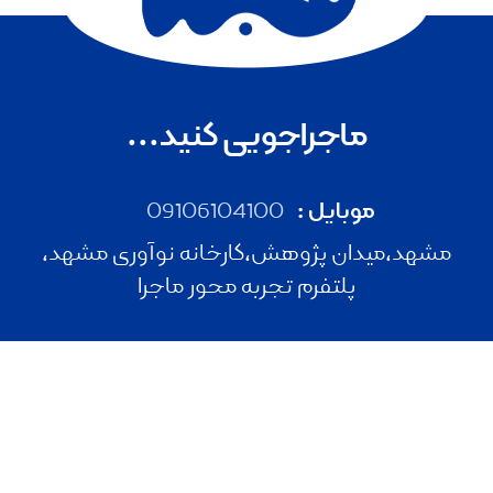
ماجراجویی کنید...
موبایل :
09106104100
مشهد،میدان پژوهش،کارخانه نوآوری مشهد،
پلتفرم تجربه محور ماجرا